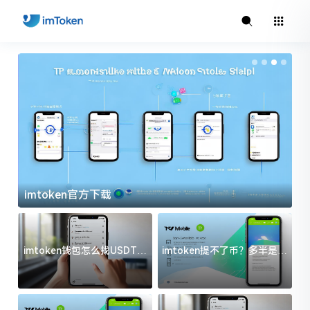
imtoken官方下载
i
imtoken钱包怎么找USDT地
imtoken提不了币？多半是这
址？三步搞定不踩坑
几件事没处理好