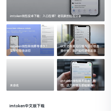
imtoken钱包安卓下载：入口在哪？老玩家的经验分享
imtoken钱包转钱要等多久？
以太坊币美元行情今日价格走
实际经验告诉你
势分析，散户如何避免追涨杀
跌被套牢
imtoken钱包转不出去？别
未命名
慌，这几种情况都能解决
imtoken中文版下载