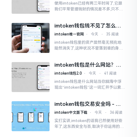
使用imtoken已经有两三年时间了,它跟
我们平常管理钱财的情况差不多,只不过
它是用于管理数字资产的。然而在网上
搜索“imtoken钱包官网中文版”,会跳出
imtoken钱包钱不见了怎么
许许多多的链接
办？老用户手把手教你找回
imtoken唯一官网
⋅
今天
⋅
35 阅读
imtoken钱包里的资产居然毫无预兆地
陡然消失了,这种状况不管落到谁的身上,
只怕都会心急如焚。我有个朋友就在前
些日子碰到了这样的事,当他满心忐忑地
imtoken钱包是什么网站？一
打开钱包查看时
文说清楚这玩意
imtoken钱包2.0
⋅
今天
⋅
41 阅读
imtoken钱包是什么网站当你脑海中浮
现出“imtoken钱包”这一词汇并予以索求
之时,内心所想往往不外乎“此物究竟是何
种平台”。事实上,初次听闻imtoken之际,
imtoken钱包交易安全吗 - 老
我也曾短暂错愕
用户的一些心里话
imtoken中文版下载
⋅
今天
⋅
36 阅读
实打实讲,imtoken的话我已然使用好些
年了,这东西安全与否,取决于你运用的方
式。钱包自身不存在问题,然而众多人之