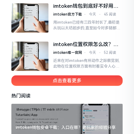
所以失败,在于贪图便宜以及偷懒。我目
imtoken钱包到底好不好用？
睹过非常多的人
老玩家说说真实体验
imtoken官方下载
⋅
今天
⋅
45 阅读
用imtoken已经有三四年时长了,最初是
从玩以太坊起步的,直至如今对多链都有
涉及,也可算是个老使用者了,讲真，imto
ken这玩意儿就好像一个数字钱袋子
imtoken位置权限怎么改？手
把手教你搞定
imtoken唯一官网
⋅
今天
⋅
52 阅读
近来在对imtoken有所动作之际察觉到,
此物在位置权限方面有时着实令人心生
烦闷之感。开启app之际提示定位出现故
障情况,致使我呈现出一脸茫然不知所措
点击查看更多
的模样
热门阅读
imtoken钱包安卓下载：入口在哪？老玩家的经验分享