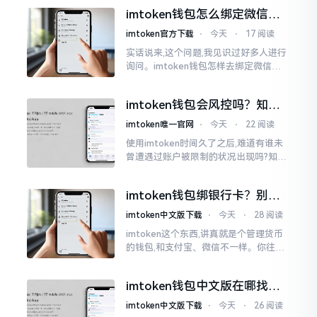
说实话,在那一瞬间
imtoken钱包怎么绑定微信？
答案可能让你失望
imtoken官方下载
⋅
今天
⋅
17 阅读
实话说来,这个问题,我见识过好多人进行
询问。imtoken钱包怎样去绑定微信呢?
答案是极为简单的,那便是绑不上。我方
才未信,经历了好长一段时间的反复尝
imtoken钱包会风控吗？知乎
试。随后予以明晰
上的说法靠不靠谱，老币民告
imtoken唯一官网
⋅
今天
⋅
22 阅读
诉你
使用imtoken时间久了之后,难道有谁未
曾遭遇过账户被限制的状况出现吗?知乎
上面为此吵得乱成一团,当中有人声称风
控是虚假的,还有人表示自己天天都被限
imtoken钱包绑银行卡？别折
制。
腾了，真相是这样的
imtoken中文版下载
⋅
今天
⋅
28 阅读
imtoken这个东西,讲真就是个管理货币
的钱包,和支付宝、微信不一样。你往里
面存的是比特币、以太坊这类虚拟货币,
并非人民币。好多人初次使用时
imtoken钱包中文版在哪找？
老手教你避坑
imtoken中文版下载
⋅
今天
⋅
26 阅读