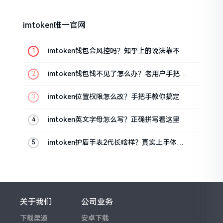
imtoken唯一官网
imtoken钱包会风控吗？知乎上的说法靠不靠
谱，老币民告诉你
imtoken钱包钱不见了怎么办？老用户手把手
教你找回
imtoken位置权限怎么改？手把手教你搞定
imtoken英文字母怎么写？正确拼写看这里
imtoken护盾手表2代长啥样？真实上手体验
分享
关于我们
公司业务
下载渠道
安卓下载