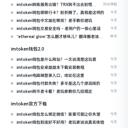
imtoken转账服务出错？TRX转不出去别慌，
35分钟前
这几招试试
imtoken钱包绑银行卡？别折腾了，真相是这样的
今天
imtoken钱包中文版在哪找？老手教你避坑
今天
imtoken钱包交易安全吗 - 老用户的一些心里话
今天
“ethereal glow”怎么翻才够味儿？翻译圈老油条
昨天
的私房话
imtoken钱包2.0
imtoken钱包是什么网站？一文说清楚这玩意
今天
imtoken钱包安卓版版本下载安装教程
今天
imtoken电脑端登录入口，地址在这里
今天
imtoken钱包付款失败？多半是这几个原因闹的
今天
imtoken转币老卡着？老玩家教你几招搞定
今天
imtoken官方下载
imtoken钱包怎么绑定微信？答案可能让你失望
今天
imtoken钱包到底好不好用？老玩家说说真实体验
今天