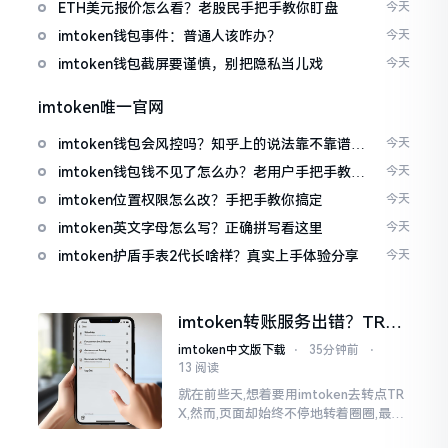
ETH美元报价怎么看？老股民手把手教你盯盘
今天
imtoken钱包事件：普通人该咋办？
今天
imtoken钱包截屏要谨慎，别把隐私当儿戏
今天
imtoken唯一官网
imtoken钱包会风控吗？知乎上的说法靠不靠谱，
今天
老币民告诉你
imtoken钱包钱不见了怎么办？老用户手把手教你
今天
找回
imtoken位置权限怎么改？手把手教你搞定
今天
imtoken英文字母怎么写？正确拼写看这里
今天
imtoken护盾手表2代长啥样？真实上手体验分享
今天
imtoken转账服务出错？TRX
转不出去别慌，这几招试试
imtoken中文版下载
⋅
35分钟前
⋅
13 阅读
就在前些天,想着要用imtoken去转点TR
X,然而,页面却始终不停地转着圈圈,最终
弹出来了“转账服务出错”这样的提示。