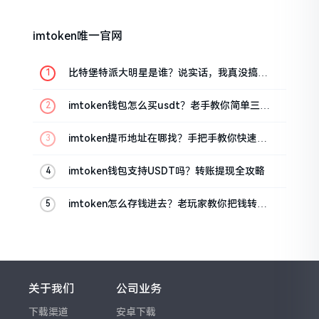
imtoken唯一官网
比特堡特派大明星是谁？说实话，我真没搞明
白
imtoken钱包怎么买usdt？老手教你简单三步
搞定
imtoken提币地址在哪找？手把手教你快速查
看
imtoken钱包支持USDT吗？转账提现全攻略
imtoken怎么存钱进去？老玩家教你把钱转进
钱包
关于我们
公司业务
下载渠道
安卓下载