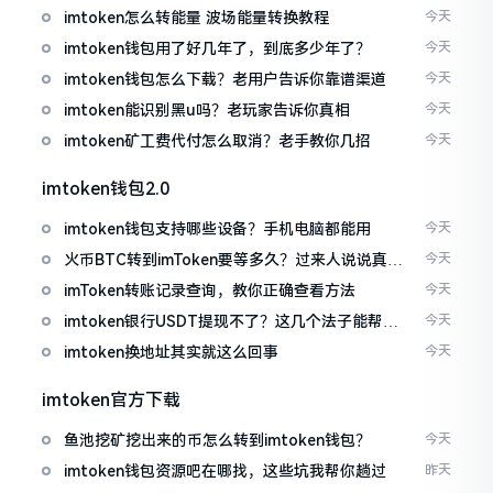
imtoken怎么转能量 波场能量转换教程
今天
imtoken钱包用了好几年了，到底多少年了？
今天
imtoken钱包怎么下载？老用户告诉你靠谱渠道
今天
imtoken能识别黑u吗？老玩家告诉你真相
今天
imtoken矿工费代付怎么取消？老手教你几招
今天
imtoken钱包2.0
imtoken钱包支持哪些设备？手机电脑都能用
今天
火币BTC转到imToken要等多久？过来人说说真实
今天
情况
imToken转账记录查询，教你正确查看方法
今天
imtoken银行USDT提现不了？这几个法子能帮你
今天
搞定
imtoken换地址其实就这么回事
今天
imtoken官方下载
鱼池挖矿挖出来的币怎么转到imtoken钱包？
今天
imtoken钱包资源吧在哪找，这些坑我帮你趟过
昨天