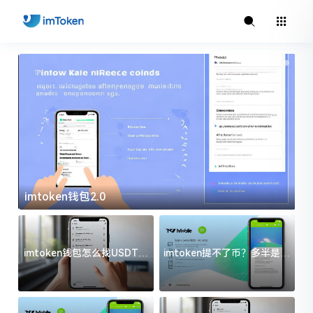
imtoken钱包2.0
i
imtoken钱包怎么找USDT地
imtoken提不了币？多半是这
址？三步搞定不踩坑
几件事没处理好