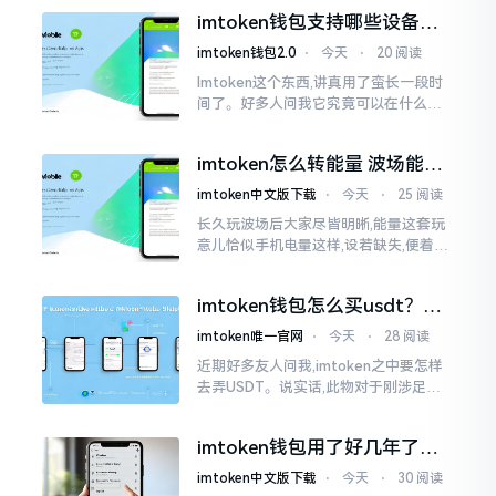
进入查看,哎呀不得了,满屏幕都是“重
imtoken钱包支持哪些设备？
磅”、“首发”、“独家”
手机电脑都能用
imtoken钱包2.0
⋅
今天
⋅
20 阅读
Imtoken这个东西,讲真用了蛮长一段时
间了。好多人问我它究竟可以在什么设
备上运行,今天就来谈谈这个事情。从手
机这一介面来说,iOS系统跟安卓系统都
imtoken怎么转能量 波场能量
给予支持
转换教程
imtoken中文版下载
⋅
今天
⋅
25 阅读
长久玩波场后大家尽皆明晰,能量这套玩
意儿恰似手机电量这样,设若缺失,便着实
关乎任何事项也难以做成。不论旨在实
施与波场相关转账特定TRC-20代币之举
imtoken钱包怎么买usdt？老
手教你简单三步搞定
imtoken唯一官网
⋅
今天
⋅
28 阅读
近期好多友人问我,imtoken之中要怎样
去弄USDT。说实话,此物对于刚涉足币
圈之人而言着实有些让人发懵。USDT是
泰达币,跟美元以1:1挂钩
imtoken钱包用了好几年了，
到底多少年了？
imtoken中文版下载
⋅
今天
⋅
30 阅读