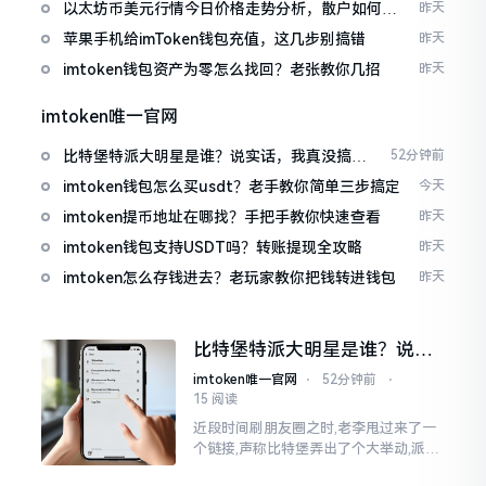
以太坊币美元行情今日价格走势分析，散户如何避
昨天
免追涨杀跌被套牢
苹果手机给imToken钱包充值，这几步别搞错
昨天
imtoken钱包资产为零怎么找回？老张教你几招
昨天
imtoken唯一官网
比特堡特派大明星是谁？说实话，我真没搞明
52分钟前
白
imtoken钱包怎么买usdt？老手教你简单三步搞定
今天
imtoken提币地址在哪找？手把手教你快速查看
昨天
imtoken钱包支持USDT吗？转账提现全攻略
昨天
imtoken怎么存钱进去？老玩家教你把钱转进钱包
昨天
比特堡特派大明星是谁？说实
话，我真没搞明白
imtoken唯一官网
⋅
52分钟前
⋅
15 阅读
近段时间刷朋友圈之时,老李甩过来了一
个链接,声称比特堡弄出了个大举动,派遣
了个不知什么样明星前来站台。我点击