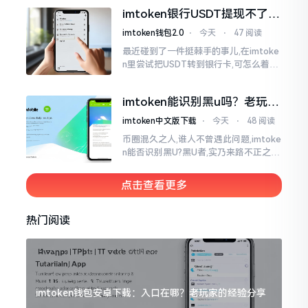
官网位置在哪儿。事实上,最初接触之际
imtoken银行USDT提现不了？
我也疑惑过一阵子
这几个法子能帮你搞定
imtoken钱包2.0
⋅
今天
⋅
47 阅读
最近碰到了一件挺棘手的事儿,在imtoke
n里尝试把USDT转到银行卡,可怎么着都
没法成功提现,可以想见,其间是经历了一
阵子的颠折与腾磨。没想到前前后后这
imtoken能识别黑u吗？老玩家
么时长
告诉你真相
imtoken中文版下载
⋅
今天
⋅
48 阅读
币圈混久之人,谁人不曾遇此问题,imtoke
n能否识别黑U?黑U者,实乃来路不正之钱
耳,或涉诈骗关联某一些,或有洗钱相关某
一类,诸多之人害怕收黑U致己惹于麻烦
点击查看更多
热门阅读
imtoken钱包安卓下载：入口在哪？老玩家的经验分享