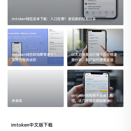
imtoken钱包安卓下载：入口在哪？老玩家的经验分享
imtoken钱包转钱要等多久？
以太坊币美元行情今日价格走
实际经验告诉你
势分析，散户如何避免追涨杀
跌被套牢
imtoken钱包转不出去？别
未命名
慌，这几种情况都能解决
imtoken中文版下载