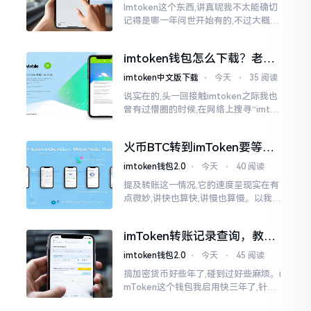
Imtoken这个东西,讲真呢我不太能确切
记得是哪一年问世开始有的,不过大概在
2016年、2017年那个时候就开始活跃
变得热门起来了,一直到现如今大概差不
imtoken钱包怎么下载？老用
多快要十年的时间了。
户告诉你靠谱渠道
imtoken中文版下载
⋅
今天
⋅
35 阅读
说实在的,头一回接触imtoken之际我也
曾有过懵圈的时候,在网络上搜寻“imtok
en钱包下载app网站”,冒出来的链接各式
各样,难以分辨真假,我自己就遭遇过麻烦
火币BTC转到imToken要等多
久？过来人说说真实情况
imtoken钱包2.0
⋅
今天
⋅
40 阅读
提及转账这一情况,它的速度呈现实在有
点微妙,讲快也算快,讲慢也算慢。以我从
火币提取BTC至imToken这件事情来讲,
正常状况下30分钟到2小时就能达成到
imToken转账记录查询，教你
账。可是
正确查看方法
imtoken钱包2.0
⋅
今天
⋅
45 阅读
搞加密货币好些年了,碰到过好些麻烦。i
mToken这个钱包我启用快三年了,针对
转账记录查询这事儿,老是有人前来咨询