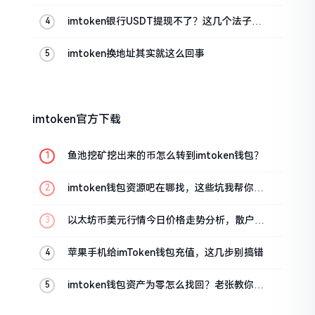
imtoken银行USDT提现不了？这几个法子能
帮你搞定
imtoken换地址其实就这么回事
imtoken官方下载
鱼池挖矿挖出来的币怎么转到imtoken钱包？
imtoken钱包资源吧在哪找，这些坑我帮你趟
过
以太坊币美元行情今日价格走势分析，散户如
何避免追涨杀跌被套牢
苹果手机给imToken钱包充值，这几步别搞错
imtoken钱包资产为零怎么找回？老张教你几
招