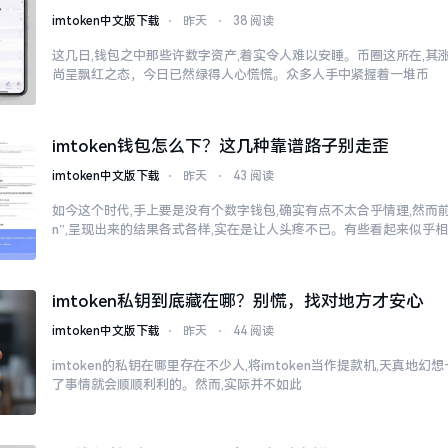
imtoken中文版下载
⋅
昨天
⋅
38 阅读
这几日,钱包之中那些许数字资产,着实令人难以安睡。币圈这所在,其
尚呈飘红之态，今日已然绿得人心慌慌。众多人手中紧握着一堆币
imtoken钱包怎么下？这几种靠谱路子别走歪
imtoken中文版下载
⋅
昨天
⋅
43 阅读
如今这个时代,手上要是没有个数字钱包,确实有点不太合乎情理,然而前往
n”,呈现出来的结果各式各样,实在是让人头疼不已。有些看起来似乎
imtoken私钥到底藏在哪？别慌，找对地方才安心
imtoken中文版下载
⋅
昨天
⋅
44 阅读
imtoken的私钥在哪里存在不少人,将imtoken当作提款机,天真地
了事情就会顺顺利利的。然而,实际并不如此