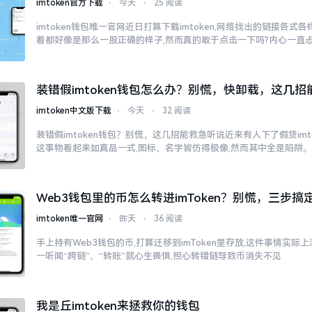
imtoken官方下载
⋅
今天
⋅
25 阅读
imtoken钱包唯一官网近日打算下载imtoken,网络找出的链接各式
着都好像是那么一股正确的样子,然而真的敢于点击一下吗?内心一直
子
装错假imtoken钱包怎么办？别慌，快卸载，这几招
imtoken中文版下载
⋅
今天
⋅
32 阅读
装错假imtoken钱包？别慌，这几招能救急听说近来有人下了假货imt
这事物看起来如真品一式,图标、名字皆仿得极像,然而其中全是陷阱
Web3钱包里的币怎么转进imToken？别慌，三步搞
imtoken唯一官网
⋅
昨天
⋅
36 阅读
手上持有Web3钱包的币,打算迁移到imToken里存放,这件事情实
一听闻“跨链”、“转账”就心生畏惧,担心转错链导致币消失不见
我是丘imtoken来拯救你的钱包