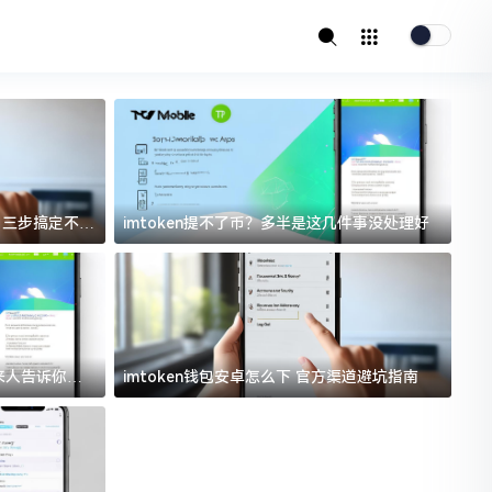
址？三步搞定不踩
imtoken提不了币？多半是这几件事没处理好
i
过来人告诉你门
imtoken钱包安卓怎么下 官方渠道避坑指南