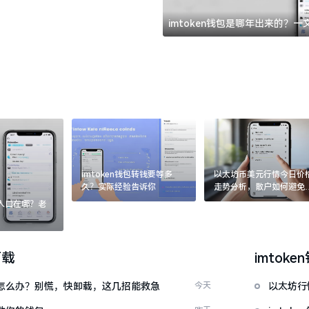
imtoken钱包是哪年出来的？
imtoken钱包转钱要等多
以太坊币美元行情今日价
久？实际经验告诉你
走势分析，散户如何避免
涨杀跌被套牢
：入口在哪？老
下载
imtoke
钱包怎么办？别慌，快卸载，这几招能救急
今天
以太坊行