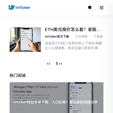
ETH美元报价怎么看？老股民
手把手教你盯盘
imtoken官方下载
⋅
21分钟前
⋅
7 阅读
说实话,ETH这个东西价格上下波动,瞅着
让人心里疲惫。我关注盘口好多年,瞧见
好多人询问“eth美元报价”,实际上重点并
非价格自身,而是你怎样去看待、如何做
判断。
‹‹
››
1
热门阅读
imtoken钱包安卓下载：入口在哪？老玩家的经验分享