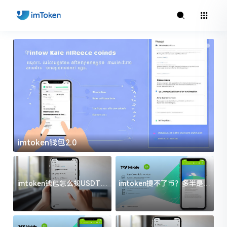
imtoken钱包2.0
i
imtoken钱包怎么找USDT地
imtoken提不了币？多半是这
址？三步搞定不踩坑
几件事没处理好