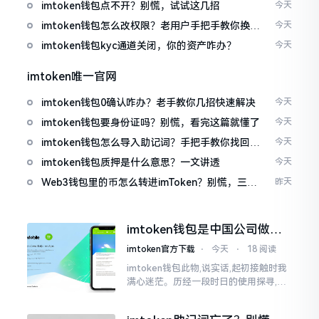
imtoken钱包点不开？别慌，试试这几招
今天
imtoken钱包怎么改权限？老用户手把手教你换主
今天
人
imtoken钱包kyc通道关闭，你的资产咋办？
今天
imtoken唯一官网
imtoken钱包0确认咋办？老手教你几招快速解决
今天
imtoken钱包要身份证吗？别慌，看完这篇就懂了
今天
imtoken钱包怎么导入助记词？手把手教你找回资
今天
产
imtoken钱包质押是什么意思？一文讲透
今天
Web3钱包里的币怎么转进imToken？别慌，三步
昨天
搞定
imtoken钱包是中国公司做的
吗？一文说清楚
imtoken官方下载
⋅
今天
⋅
18 阅读
imtoken钱包此物,说实话,起初接触时我
满心迷茫。历经一段时日的使用探寻,我
才渐渐揭开其面纱,明晰其实际状况。原
来,这款钱包乃中国团队打造,其创始人为