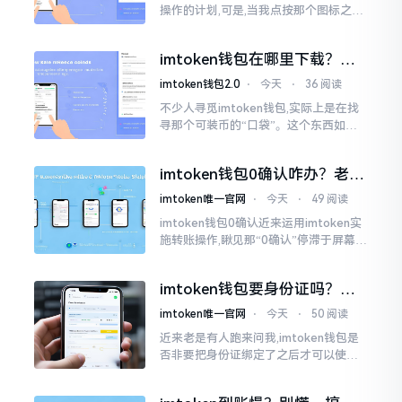
操作的计划,可是,当我点按那个图标之后,
屏幕就如同陷入死机状态一样,好长一段
时间都木有一丁点反应。我不住地点击
imtoken钱包在哪里下载？老
手教你几招避坑
imtoken钱包2.0
⋅
今天
⋅
36 阅读
不少人寻觅imtoken钱包,实际上是在找
寻那个可装币的“口袋”。这个东西如今
称作imToken,是个老资历的钱包,对以太
坊、比特币以及各类链上的代币予以支
imtoken钱包0确认咋办？老手
持。
教你几招快速解决
imtoken唯一官网
⋅
今天
⋅
49 阅读
imtoken钱包0确认近来运用imtoken实
施转账操作,瞅见那“0确认”停滞于屏幕之
上,内心着实颇为不是个滋味儿。此玩意
儿恰似前往银行进行排队,前方之人众多,
imtoken钱包要身份证吗？别
你仅有干巴巴等待其一途。
慌，看完这篇就懂了
imtoken唯一官网
⋅
今天
⋅
50 阅读
近来老是有人跑来问我,imtoken钱包是
否非要把身份证绑定了之后才可以使用
呢?起初阶段我也着实感到极为纳闷,随后
历经一番认真细致地琢磨，最终算是搞