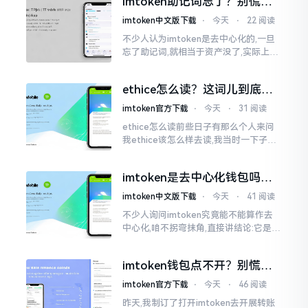
imtoken助记词忘了？别慌，
李鹏
这招能救你
imtoken中文版下载
⋅
今天
⋅
22 阅读
不少人认为imtoken是去中心化的,一旦
忘了助记词,就相当于资产没了,实际上这
笔账不能如此来算,重点在于你的设备是
否还存在。假设你的手机没丢,且一直处
ethice怎么读？这词儿到底念
于网络连接状态
啥，别搞错了
imtoken官方下载
⋅
今天
⋅
31 阅读
ethice怎么读前些日子有那么个人来问
我ethice该怎么样去读,我当时一下子就
愣住了,卡在那儿说不出话来。这个词瞅
着模样感觉像是ethics（伦理学）,不过
imtoken是去中心化钱包吗？
呢拼写方面却少了一个字母
看完这篇不踩坑
imtoken中文版下载
⋅
今天
⋅
41 阅读
不少人询问imtoken究竟能不能算作去
中心化,咱不拐弯抹角,直接讲结论:它是一
种“不伦不类”的混合形态。私钥诚然是
由你自己掌握在手中,这点确凿无误
imtoken钱包点不开？别慌，
试试这几招
imtoken官方下载
⋅
今天
⋅
46 阅读
昨天,我制订了打开imtoken去开展转账