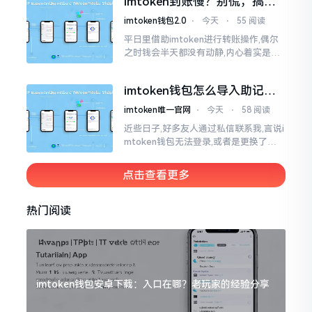
imtoken到账慢？别慌，搞懂
清楚了
这几点比啥都强
imtoken钱包2.0
⋅
今天
⋅
55 阅读
平日里借助imtoken进行转账操作,偶尔
之时钱会半天都没有动静,内心着实是挺
着急的。实际上这东西到账的快慢情况,
真的并非是它独自就能决定的。区块链
imtoken钱包怎么导入助记
这个东西呢
词？手把手教你找回资产
imtoken唯一官网
⋅
今天
⋅
58 阅读
近些日子,好多友人通过私信联系我,言说i
mtoken钱包无法登录,或者是更换了手
机后,资产寻觅不到,急得如同热锅之上的
蚂蚁一般。实际上
点击查看更多
热门阅读
imtoken钱包安卓下载：入口在哪？老玩家的经验分享