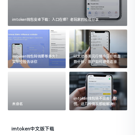
imtoken钱包安卓下载：入口在哪？老玩家的经验分享
imtoken钱包转钱要等多久？
以太坊币美元行情今日价格走
实际经验告诉你
势分析，散户如何避免追涨杀
跌被套牢
imtoken钱包转不出去？别
未命名
慌，这几种情况都能解决
imtoken中文版下载