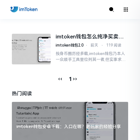
imtoken钱包怎么纯净买卖匹
配？老手告诉你门道
imtoken钱包2.0
⋅
前天
⋅
119 阅读
投身币圈历经多载,imtoken钱包乃本人
一众顺手工具里位列其一者,但实事求是
而言,众多使用者于使用进程中纷纷踩中
雷区,于买卖匹配之际
‹‹
››
1
热门阅读
imtoken钱包安卓下载：入口在哪？老玩家的经验分享