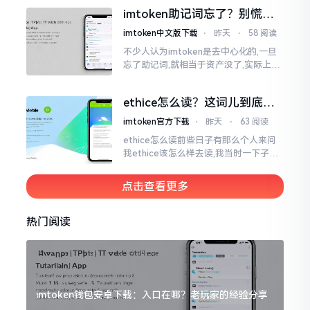
来,这款钱包乃中国团队打造,其创始人为
imtoken助记词忘了？别慌，
李鹏
这招能救你
imtoken中文版下载
⋅
昨天
⋅
58 阅读
不少人认为imtoken是去中心化的,一旦
忘了助记词,就相当于资产没了,实际上这
笔账不能如此来算,重点在于你的设备是
否还存在。假设你的手机没丢,且一直处
ethice怎么读？这词儿到底念
于网络连接状态
啥，别搞错了
imtoken官方下载
⋅
昨天
⋅
63 阅读
ethice怎么读前些日子有那么个人来问
我ethice该怎么样去读,我当时一下子就
愣住了,卡在那儿说不出话来。这个词瞅
着模样感觉像是ethics（伦理学）,不过
点击查看更多
呢拼写方面却少了一个字母
热门阅读
imtoken钱包安卓下载：入口在哪？老玩家的经验分享