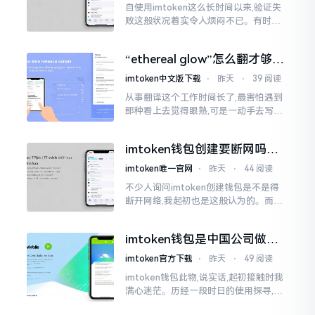
自使用imtoken这么长时间以来,验证失
败这般状况着实令人烦闷不已。有时急
切地想要进行转账操作,却偏偏卡在验证
那一流程环节,致使整个人的状态都低落
“ethereal glow”怎么翻才够味
至极点。
儿？翻译圈老油条的私房话
imtoken中文版下载
⋅
昨天
⋅
39 阅读
从事翻译这个工作时间长了,最害怕遇到
那种看上去觉得眼熟,可是一动手去写就
毫无头绪的词汇。“etherealglow”就是
很典型的例子。你去查阅词典
imtoken钱包创建要断网吗？
老玩家说说真实情况
imtoken唯一官网
⋅
昨天
⋅
44 阅读
不少人询问imtoken创建钱包是不是得
断开网络,我起初也是这般认为的。而后
使用了好些年才发觉,此种说法略微有些
夸张了。断网创建主要是为了防范中间
imtoken钱包是中国公司做的
人攻击
吗？一文说清楚
imtoken官方下载
⋅
昨天
⋅
49 阅读
imtoken钱包此物,说实话,起初接触时我
满心迷茫。历经一段时日的使用探寻,我
才渐渐揭开其面纱,明晰其实际状况。原