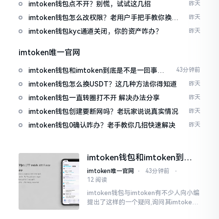
imtoken钱包点不开？别慌，试试这几招
昨天
imtoken钱包怎么改权限？老用户手把手教你换主
昨天
人
imtoken钱包kyc通道关闭，你的资产咋办？
昨天
imtoken唯一官网
imtoken钱包和imtoken到底是不是一回事？
43分钟前
看完就懂了
imtoken钱包怎么换USDT？这几种方法你得知道
昨天
imtoken钱包一直转圈打不开 解决办法分享
昨天
imtoken钱包创建要断网吗？老玩家说说真实情况
昨天
imtoken钱包0确认咋办？老手教你几招快速解决
昨天
imtoken钱包和imtoken到底
是不是一回事？看完就懂了
imtoken唯一官网
⋅
43分钟前
⋅
12 阅读
imtoken钱包与imtoken有不少人向小编
提出了这样的一个疑问,询问其imtoken
钱包与imtoken是不是属于不同一的事