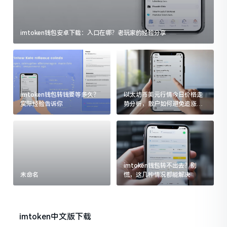
imtoken钱包安卓下载：入口在哪？老玩家的经验分享
imtoken钱包转钱要等多久？
以太坊币美元行情今日价格走
实际经验告诉你
势分析，散户如何避免追涨杀
跌被套牢
imtoken钱包转不出去？别
未命名
慌，这几种情况都能解决
imtoken中文版下载