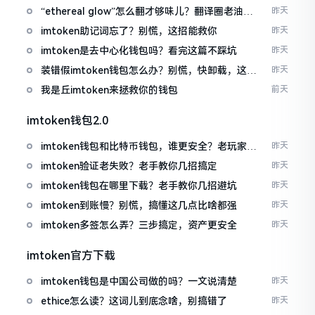
“ethereal glow”怎么翻才够味儿？翻译圈老油条
昨天
的私房话
imtoken助记词忘了？别慌，这招能救你
昨天
imtoken是去中心化钱包吗？看完这篇不踩坑
昨天
装错假imtoken钱包怎么办？别慌，快卸载，这几
昨天
招能救急
我是丘imtoken来拯救你的钱包
前天
imtoken钱包2.0
imtoken钱包和比特币钱包，谁更安全？老玩家来
昨天
聊聊
imtoken验证老失败？老手教你几招搞定
昨天
imtoken钱包在哪里下载？老手教你几招避坑
昨天
imtoken到账慢？别慌，搞懂这几点比啥都强
昨天
imtoken多签怎么弄？三步搞定，资产更安全
昨天
imtoken官方下载
imtoken钱包是中国公司做的吗？一文说清楚
昨天
ethice怎么读？这词儿到底念啥，别搞错了
昨天