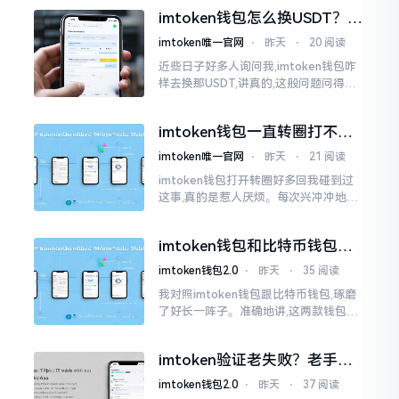
物。而实际上,这二者根本完完全全就是
imtoken钱包怎么换USDT？这
同一个物品
几种方法你得知道
imtoken唯一官网
⋅
昨天
⋅
20 阅读
近些日子好多人询问我,imtoken钱包咋
样去换那USDT,讲真的,这般问题问得很
是实在。咱们那些普通之人玩币,最为头
疼之事便是怎样把各类代币换成USDT
imtoken钱包一直转圈打不开
解决办法分享
imtoken唯一官网
⋅
昨天
⋅
21 阅读
imtoken钱包打开转圈好多回我碰到过
这事,真的是惹人厌烦。每次兴冲冲地开
启imtoken,那个圈就开始不住地转呀转,
仿若永远没有尽头一样。针对这种情形,
imtoken钱包和比特币钱包，
大家说法不尽相同
谁更安全？老玩家来聊聊
imtoken钱包2.0
⋅
昨天
⋅
35 阅读
我对照imtoken钱包跟比特币钱包,琢磨
了好长一阵子。准确地讲,这两款钱包我
都用过,它们各有独特特性。imtoken是
多链钱包,能支持多种数字货币,界面设计
imtoken验证老失败？老手教
挺美观
你几招搞定
imtoken钱包2.0
⋅
昨天
⋅
37 阅读