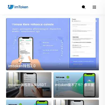
imtoken钱包2.0
i
imtoken钱包怎么找USDT地
imtoken提不了币？多半是这
址？三步搞定不踩坑
几件事没处理好