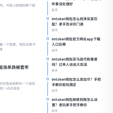
件事没处理好
简约。可是,U余额的那个部
前天
imtoken钱包怎么纯净买卖匹
配？老手告诉你门道
昨天
imtoken钱包官方网址app下载
入口在哪
存在着一个疙瘩。钱包本身不
情
昨天
imtoken钱包亚马逊代购靠谱
吗？过来人说说大实话
追涨杀跌被套牢
昨天
imtoken钱包怎么添加币？手把
的价格走势那叫一个起伏
手教你轻松搞定
现的一点点波动
昨天
imtoken钱包移除权限怎么设
置？老玩家手把手教你
昨天