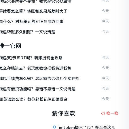
ken钱包交易所靠不靠谱？老玩家说说心里话
今天
ken手续费怎么算？转账和交易所差别大了
今天
是什么？对标美元的ETH到底咋回事
今天
ken钱包转账多久到账？一文说清楚
今天
en唯一官网
en钱包支持USDT吗？转账提现全攻略
今天
ken怎么存钱进去？老玩家教你把钱转进钱包
今天
ken钱包手续费怎么省？老玩家告诉你几个实在招
今天
ken钱包有借贷功能吗？靠谱不靠谱一文说清楚
今天
亚英语怎么读？教你轻松记住正确发音
今天
猜你喜欢
换一换
imtoken提不了币？多半是这几