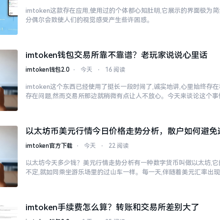
imtoken这款存在应用,使用过的个体都心知肚明,它展示的界面极为
分偶尔会致使人们的视觉感受产生些许困惑。
imtoken钱包交易所靠不靠谱？老玩家说说心里话
imtoken钱包2.0
⋅
今天
⋅
16 阅读
imtoken这个东西已经使用了挺长一段时间了,诚实地讲,心里始终
存在问题,然而交易所那边就稍微有点让人不放心。今天来谈论这个事
以太坊币美元行情今日价格走势分析，散户如何避免
imtoken官方下载
⋅
今天
⋅
22 阅读
以太坊今天多少钱？美元行情走势分析有一种数字货币叫做以太坊,它
不定,就如同乘坐游乐场里的过山车一样。每一天,伴随着美元汇率出
imtoken手续费怎么算？转账和交易所差别大了