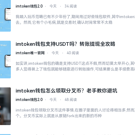
imtoken钱包2.0
⋅
今天
⋅
34 阅读
我踏入玩币范畴已有不少年份了,期间用过好些钱包软件,其中imtok
去。然而,它有个小毛病,就是交易时,确认时间常常不太稳
imtoken钱包支持USDT吗？转账提现全攻略
imtoken唯一官网
⋅
今天
⋅
40 阅读
如实讲,imtoken钱包的确是支持USDT这点不假,然而切莫太早开心
多人觉得装上了钱包就能够随意进行转账操作,可结果要么是手续费高
imtoken钱包怎么领取分叉币？老手教你避坑
imtoken钱包2.0
⋅
今天
⋅
48 阅读
imtoken钱包领取分叉币这件事情,在圈子里面的人讨论得相当多,
个。分叉币实际上就是从原链fork出来的新的币种