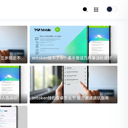
址？三步搞定不踩
imtoken提不了币？多半是这几件事没处理好
i
过来人告诉你门
imtoken钱包安卓怎么下 官方渠道避坑指南