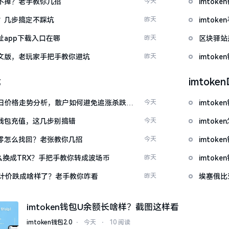
示关不掉？老手教你几招
今天
imto
去？几步搞定不踩坑
昨天
imto
网址app下载入口在哪
昨天
区块驿站
载中文版，老玩家手把手教你避坑
昨天
imto
载
imtok
日价格走势分析，散户如何避免追涨杀跌被
今天
imtok
en钱包充值，这几步别搞错
今天
imto
产为零怎么找回？老张教你几招
今天
imto
T怎么换成TRX？手把手教你转成波场币
昨天
imto
元计价跌成啥样了？老手教你咋看
昨天
埃塞俄比
imtoken钱包U余额长啥样？截图这样看
imtoken钱包2.0
⋅
今天
⋅
10 阅读