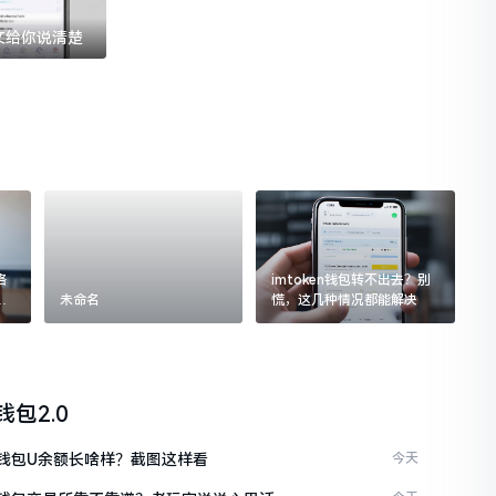
一文给你说清楚
格
imtoken钱包转不出去？别
追
未命名
慌，这几种情况都能解决
n钱包2.0
en钱包U余额长啥样？截图这样看
今天