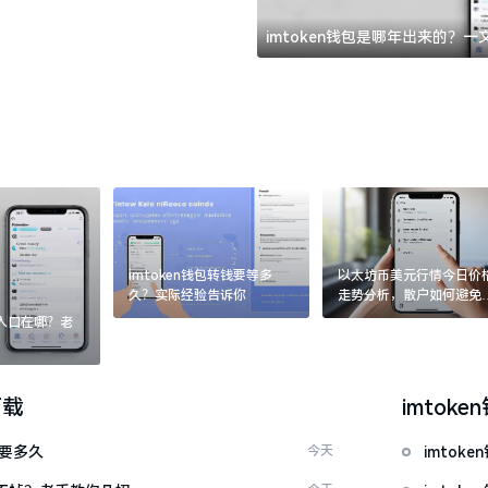
imtoken钱包是哪年出来的？
imtoken钱包转钱要等多
以太坊币美元行情今日价
久？实际经验告诉你
走势分析，散户如何避免
涨杀跌被套牢
：入口在哪？老
下载
imtoke
证要多久
今天
imtok