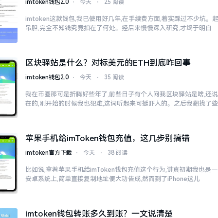
imtoken钱包2.0
⋅
今天
⋅
25 阅读
imtoken这款钱包,我已使用好几年,在手续费方面,着实踩过不少坑。
吊胆,完全不知钱究竟扣在了何处。经后来慢慢深入研究,才终于明白
区块驿站是什么？对标美元的ETH到底咋回事
imtoken钱包2.0
⋅
今天
⋅
35 阅读
我在币圈那可是折腾好些年了,前些日子有个人问我区块驿站是啥,还说
在的,刚开始的时候我也犯难,这词听起来可挺吓人的。之后我翻找了
苹果手机给imToken钱包充值，这几步别搞错
imtoken官方下载
⋅
今天
⋅
38 阅读
比如说,拿着苹果手机给imToken钱包充值这个行为,讲真初期我也是
安卓系统上,简单直接复制地址便大功告成,然而到了iPhone这儿
imtoken钱包转账多久到账？一文说清楚