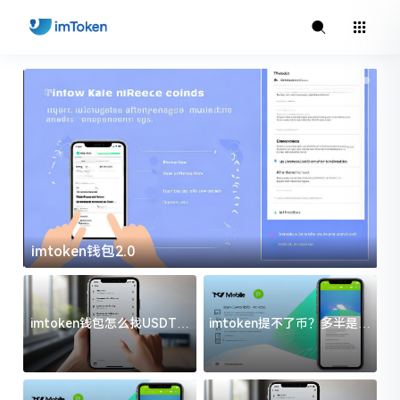
imtoken钱包2.0
i
imtoken钱包怎么找USDT地
imtoken提不了币？多半是这
址？三步搞定不踩坑
几件事没处理好