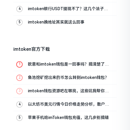
imtoken银行USDT提现不了？这几个法子能
帮你搞定
imtoken换地址其实就这么回事
imtoken官方下载
欧意和imtoken钱包是一回事吗？搞清楚了再
装钱包
鱼池挖矿挖出来的币怎么转到imtoken钱包？
imtoken钱包资源吧在哪找，这些坑我帮你趟
过
以太坊币美元行情今日价格走势分析，散户如
何避免追涨杀跌被套牢
苹果手机给imToken钱包充值，这几步别搞错