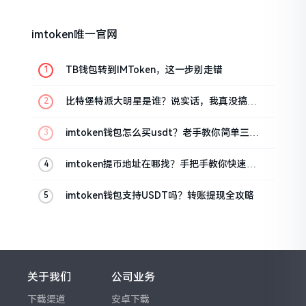
imtoken唯一官网
TB钱包转到IMToken，这一步别走错
比特堡特派大明星是谁？说实话，我真没搞明
白
imtoken钱包怎么买usdt？老手教你简单三步
搞定
imtoken提币地址在哪找？手把手教你快速查
看
imtoken钱包支持USDT吗？转账提现全攻略
关于我们
公司业务
下载渠道
安卓下载