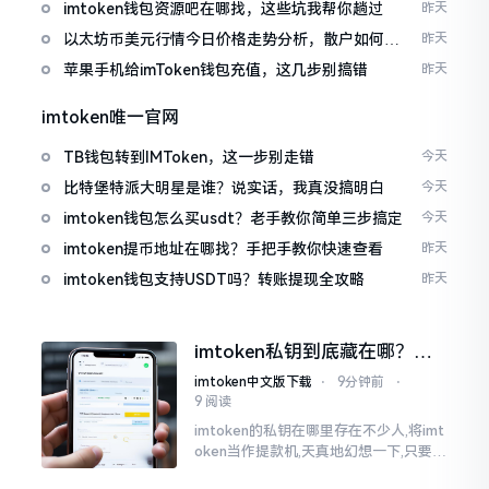
imtoken钱包资源吧在哪找，这些坑我帮你趟过
昨天
以太坊币美元行情今日价格走势分析，散户如何避
昨天
免追涨杀跌被套牢
苹果手机给imToken钱包充值，这几步别搞错
昨天
imtoken唯一官网
TB钱包转到IMToken，这一步别走错
今天
比特堡特派大明星是谁？说实话，我真没搞明白
今天
imtoken钱包怎么买usdt？老手教你简单三步搞定
今天
imtoken提币地址在哪找？手把手教你快速查看
昨天
imtoken钱包支持USDT吗？转账提现全攻略
昨天
imtoken私钥到底藏在哪？别
慌，找对地方才安心
imtoken中文版下载
⋅
9分钟前
⋅
9 阅读
imtoken的私钥在哪里存在不少人,将imt
oken当作提款机,天真地幻想一下,只要把
密码输入进去了事情就会顺顺利利的。