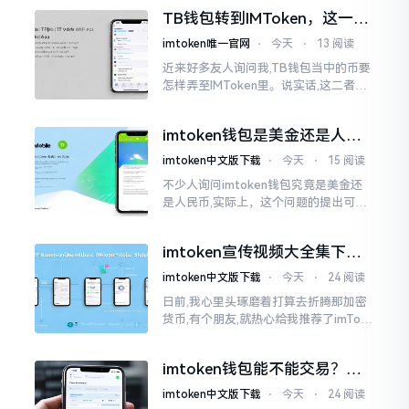
然而,实际并不如此
TB钱包转到IMToken，这一步
别走错
imtoken唯一官网
⋅
今天
⋅
13 阅读
近来好多友人询问我,TB钱包当中的币要
怎样弄至IMToken里。说实话,这二者皆
是钱包,并无什么高低贵贱之分,然而在操
作方面的确得细致些。好多人转着转着
imtoken钱包是美金还是人民
就迷糊了
币？其实它是个“多面手”
imtoken中文版下载
⋅
今天
⋅
15 阅读
不少人询问imtoken钱包究竟是美金还
是人民币,实际上，这个问题的提出可谓
是有些“外行人”的意味了。imtoken根本
就不会去发行属于自身的货币,它仅仅是
imtoken宣传视频大全集下
一个“钱包”而已
载，新手看完就懂怎么用
imtoken中文版下载
⋅
今天
⋅
24 阅读
日前,我心里头琢磨着打算去折腾那加密
货币,有个朋友,就热心给我推荐了imTok
en,还着重讲这可是个老资格的钱包哩。
之后,我去到网上搜索了一番,嘿
imtoken钱包能不能交易？一
文说清楚
imtoken中文版下载
⋅
今天
⋅
24 阅读