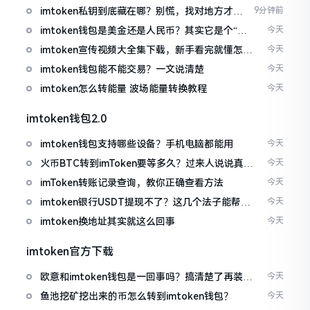
imtoken私钥到底藏在哪？别慌，找对地方才安
9分钟前
心
imtoken钱包是美金还是人民币？其实它是个“多
今天
面手”
imtoken宣传视频大全集下载，新手看完就懂怎么
今天
用
imtoken钱包能不能交易？一文说清楚
今天
imtoken怎么转能量 波场能量转换教程
今天
imtoken钱包2.0
imtoken钱包支持哪些设备？手机电脑都能用
今天
火币BTC转到imToken要等多久？过来人说说真实
今天
情况
imToken转账记录查询，教你正确查看方法
今天
imtoken银行USDT提现不了？这几个法子能帮你
今天
搞定
imtoken换地址其实就这么回事
今天
imtoken官方下载
欧意和imtoken钱包是一回事吗？搞清楚了再装钱
今天
包
鱼池挖矿挖出来的币怎么转到imtoken钱包？
今天