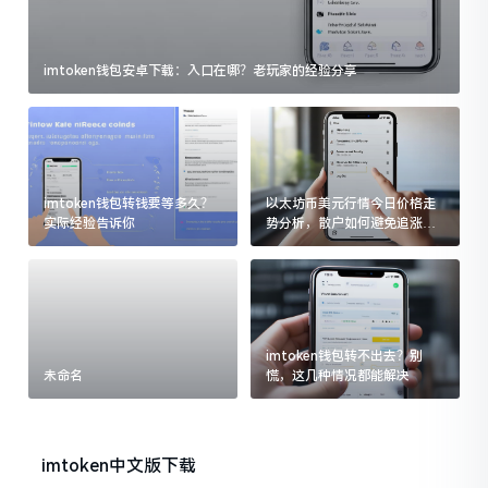
imtoken钱包安卓下载：入口在哪？老玩家的经验分享
imtoken钱包转钱要等多久？
以太坊币美元行情今日价格走
实际经验告诉你
势分析，散户如何避免追涨杀
跌被套牢
imtoken钱包转不出去？别
未命名
慌，这几种情况都能解决
imtoken中文版下载