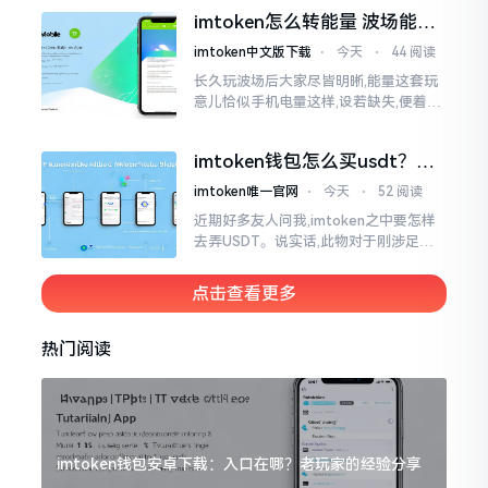
机这一介面来说,iOS系统跟安卓系统都
imtoken怎么转能量 波场能量
给予支持
转换教程
imtoken中文版下载
⋅
今天
⋅
44 阅读
长久玩波场后大家尽皆明晰,能量这套玩
意儿恰似手机电量这样,设若缺失,便着实
关乎任何事项也难以做成。不论旨在实
施与波场相关转账特定TRC-20代币之举
imtoken钱包怎么买usdt？老
手教你简单三步搞定
imtoken唯一官网
⋅
今天
⋅
52 阅读
近期好多友人问我,imtoken之中要怎样
去弄USDT。说实话,此物对于刚涉足币
圈之人而言着实有些让人发懵。USDT是
泰达币,跟美元以1:1挂钩
点击查看更多
热门阅读
imtoken钱包安卓下载：入口在哪？老玩家的经验分享