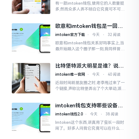
有一款imtoken钱包,使用它的人数量挺
多,然而众多人弄不明白它究竟可不可以
进行交易。说实话,此问题问得很实在。
钱包和交易所原本就是不同的事物,像是
欧意和imtoken钱包是一回事
存钱罐与菜市场那般
吗？搞清楚了再装钱包
imtoken官方下载
⋅
今天
⋅
32 阅读
欧意和imtoken钱包关系好吗事实上,当
最开始踏入这个圈子那一刻,我同样曾因
这两者之名而陷入困惑,觉得好似有着同
一母体渊源所致的关联。而后随着时间
比特堡特派大明星是谁？说实
推移才逐渐明晰
话，我真没搞明白
imtoken唯一官网
⋅
今天
⋅
40 阅读
近段时间刷朋友圈之时,老李甩过来了一
个链接,声称比特堡弄出了个大举动,派遣
了个不知什么样明星前来站台。我点击
进入查看,哎呀不得了,满屏幕都是“重
imtoken钱包支持哪些设备？
磅”、“首发”、“独家”
手机电脑都能用
imtoken钱包2.0
⋅
今天
⋅
38 阅读
Imtoken这个东西,讲真用了蛮长一段时
间了。好多人问我它究竟可以在什么设
备上运行,今天就来谈谈这个事情。从手