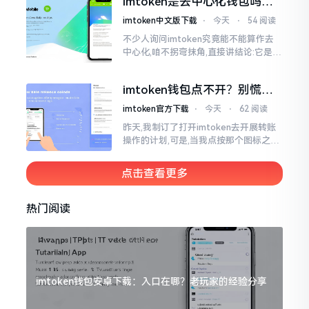
imtoken是去中心化钱包吗？
呢拼写方面却少了一个字母
看完这篇不踩坑
imtoken中文版下载
⋅
今天
⋅
54 阅读
不少人询问imtoken究竟能不能算作去
中心化,咱不拐弯抹角,直接讲结论:它是一
种“不伦不类”的混合形态。私钥诚然是
由你自己掌握在手中,这点确凿无误
imtoken钱包点不开？别慌，
试试这几招
imtoken官方下载
⋅
今天
⋅
62 阅读
昨天,我制订了打开imtoken去开展转账
操作的计划,可是,当我点按那个图标之后,
屏幕就如同陷入死机状态一样,好长一段
时间都木有一丁点反应。我不住地点击
点击查看更多
热门阅读
imtoken钱包安卓下载：入口在哪？老玩家的经验分享