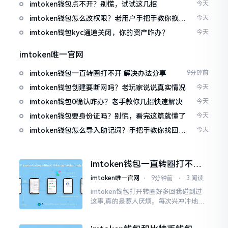
imtoken钱包点不开？别慌，试试这几招
今天
imtoken钱包怎么改权限？老用户手把手教你换主
今天
人
imtoken钱包kyc通道关闭，你的资产咋办？
今天
imtoken唯一官网
imtoken钱包一直转圈打不开 解决办法分享
9分钟前
imtoken钱包创建要断网吗？老玩家说说真实情况
今天
imtoken钱包0确认咋办？老手教你几招快速解决
今天
imtoken钱包要身份证吗？别慌，看完这篇就懂了
今天
imtoken钱包怎么导入助记词？手把手教你找回资
今天
产
imtoken钱包一直转圈打不开
解决办法分享
imtoken唯一官网
⋅
9分钟前
⋅
3 阅读
imtoken钱包打开转圈好多回我碰到过
这事,真的是惹人厌烦。每次兴冲冲地开
启imtoken,那个圈就开始不住地转呀转,
仿若永远没有尽头一样。针对这种情形,