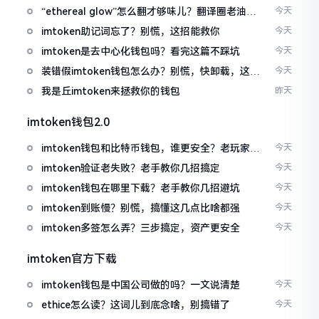
“ethereal glow”怎么翻才够味儿？翻译圈老油条
今天
的私房话
imtoken助记词忘了？别慌，这招能救你
今天
imtoken是去中心化钱包吗？看完这篇不踩坑
今天
装错假imtoken钱包怎么办？别慌，快卸载，这几
今天
招能救急
我是丘imtoken来拯救你的钱包
昨天
imtoken钱包2.0
imtoken钱包和比特币钱包，谁更安全？老玩家来
今天
聊聊
imtoken验证老失败？老手教你几招搞定
今天
imtoken钱包在哪里下载？老手教你几招避坑
今天
imtoken到账慢？别慌，搞懂这几点比啥都强
今天
imtoken多签怎么弄？三步搞定，资产更安全
今天
imtoken官方下载
imtoken钱包是中国公司做的吗？一文说清楚
今天
ethice怎么读？这词儿到底念啥，别搞错了
今天