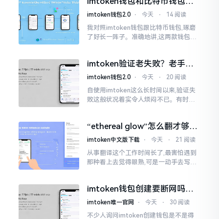
imtoken钱包和比特币钱包，
大家说法不尽相同
谁更安全？老玩家来聊聊
imtoken钱包2.0
⋅
今天
⋅
14 阅读
我对照imtoken钱包跟比特币钱包,琢磨
了好长一阵子。准确地讲,这两款钱包我
都用过,它们各有独特特性。imtoken是
多链钱包,能支持多种数字货币,界面设计
imtoken验证老失败？老手教
挺美观
你几招搞定
imtoken钱包2.0
⋅
今天
⋅
20 阅读
自使用imtoken这么长时间以来,验证失
败这般状况着实令人烦闷不已。有时急
切地想要进行转账操作,却偏偏卡在验证
那一流程环节,致使整个人的状态都低落
“ethereal glow”怎么翻才够味
至极点。
儿？翻译圈老油条的私房话
imtoken中文版下载
⋅
今天
⋅
21 阅读
从事翻译这个工作时间长了,最害怕遇到
那种看上去觉得眼熟,可是一动手去写就
毫无头绪的词汇。“etherealglow”就是
很典型的例子。你去查阅词典
imtoken钱包创建要断网吗？
老玩家说说真实情况
imtoken唯一官网
⋅
今天
⋅
30 阅读
不少人询问imtoken创建钱包是不是得