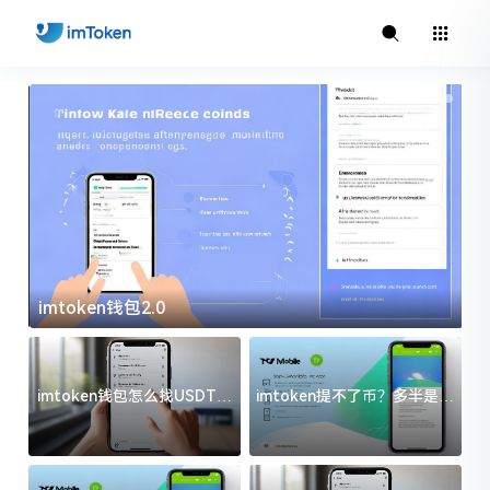
imtoken钱包2.0
i
imtoken钱包怎么找USDT地
imtoken提不了币？多半是这
址？三步搞定不踩坑
几件事没处理好