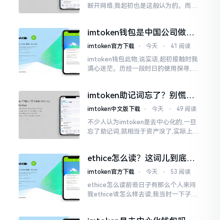
断开网络,我起初也是这般认为的。而后
使用了好些年才发觉,此种说法略微有些
夸张了。断网创建主要是为了防范中间
imtoken钱包是中国公司做的
人攻击
吗？一文说清楚
imtoken官方下载
⋅
今天
⋅
41 阅读
imtoken钱包此物,说实话,起初接触时我
满心迷茫。历经一段时日的使用探寻,我
才渐渐揭开其面纱,明晰其实际状况。原
来,这款钱包乃中国团队打造,其创始人为
imtoken助记词忘了？别慌，
李鹏
这招能救你
imtoken中文版下载
⋅
今天
⋅
49 阅读
不少人认为imtoken是去中心化的,一旦
忘了助记词,就相当于资产没了,实际上这
笔账不能如此来算,重点在于你的设备是
否还存在。假设你的手机没丢,且一直处
ethice怎么读？这词儿到底念
于网络连接状态
啥，别搞错了
imtoken官方下载
⋅
今天
⋅
53 阅读
ethice怎么读前些日子有那么个人来问
我ethice该怎么样去读,我当时一下子就
愣住了,卡在那儿说不出话来。这个词瞅
着模样感觉像是ethics（伦理学）,不过