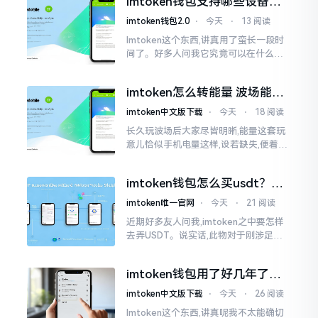
imtoken钱包支持哪些设备？
磅”、“首发”、“独家”
手机电脑都能用
imtoken钱包2.0
⋅
今天
⋅
13 阅读
Imtoken这个东西,讲真用了蛮长一段时
间了。好多人问我它究竟可以在什么设
备上运行,今天就来谈谈这个事情。从手
机这一介面来说,iOS系统跟安卓系统都
imtoken怎么转能量 波场能量
给予支持
转换教程
imtoken中文版下载
⋅
今天
⋅
18 阅读
长久玩波场后大家尽皆明晰,能量这套玩
意儿恰似手机电量这样,设若缺失,便着实
关乎任何事项也难以做成。不论旨在实
施与波场相关转账特定TRC-20代币之举
imtoken钱包怎么买usdt？老
手教你简单三步搞定
imtoken唯一官网
⋅
今天
⋅
21 阅读
近期好多友人问我,imtoken之中要怎样
去弄USDT。说实话,此物对于刚涉足币
圈之人而言着实有些让人发懵。USDT是
泰达币,跟美元以1:1挂钩
imtoken钱包用了好几年了，
到底多少年了？
imtoken中文版下载
⋅
今天
⋅
26 阅读
Imtoken这个东西,讲真呢我不太能确切