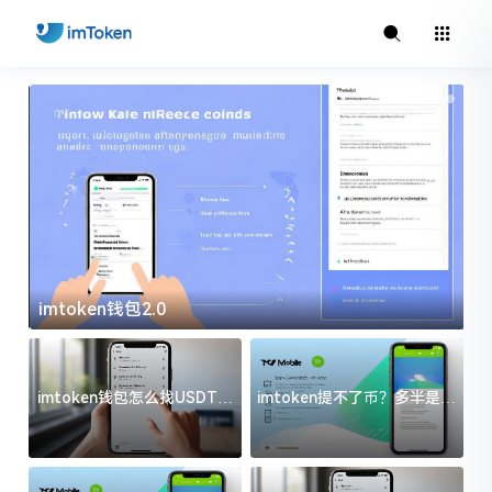
imtoken钱包2.0
i
imtoken钱包怎么找USDT地
imtoken提不了币？多半是这
址？三步搞定不踩坑
几件事没处理好