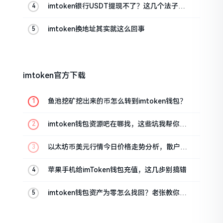
imtoken银行USDT提现不了？这几个法子能
帮你搞定
imtoken换地址其实就这么回事
imtoken官方下载
鱼池挖矿挖出来的币怎么转到imtoken钱包？
imtoken钱包资源吧在哪找，这些坑我帮你趟
过
以太坊币美元行情今日价格走势分析，散户如
何避免追涨杀跌被套牢
苹果手机给imToken钱包充值，这几步别搞错
imtoken钱包资产为零怎么找回？老张教你几
招