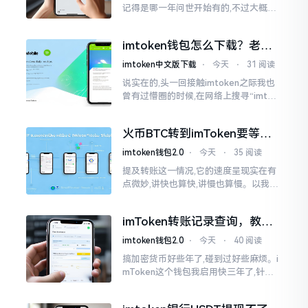
记得是哪一年问世开始有的,不过大概在
2016年、2017年那个时候就开始活跃
变得热门起来了,一直到现如今大概差不
imtoken钱包怎么下载？老用
多快要十年的时间了。
户告诉你靠谱渠道
imtoken中文版下载
⋅
今天
⋅
31 阅读
说实在的,头一回接触imtoken之际我也
曾有过懵圈的时候,在网络上搜寻“imtok
en钱包下载app网站”,冒出来的链接各式
各样,难以分辨真假,我自己就遭遇过麻烦
火币BTC转到imToken要等多
久？过来人说说真实情况
imtoken钱包2.0
⋅
今天
⋅
35 阅读
提及转账这一情况,它的速度呈现实在有
点微妙,讲快也算快,讲慢也算慢。以我从
火币提取BTC至imToken这件事情来讲,
正常状况下30分钟到2小时就能达成到
imToken转账记录查询，教你
账。可是
正确查看方法
imtoken钱包2.0
⋅
今天
⋅
40 阅读
搞加密货币好些年了,碰到过好些麻烦。i
mToken这个钱包我启用快三年了,针对
转账记录查询这事儿,老是有人前来咨询
官网位置在哪儿。事实上,最初接触之际