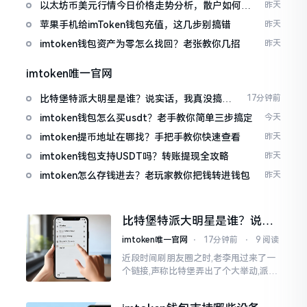
以太坊币美元行情今日价格走势分析，散户如何避
昨天
免追涨杀跌被套牢
苹果手机给imToken钱包充值，这几步别搞错
昨天
imtoken钱包资产为零怎么找回？老张教你几招
昨天
imtoken唯一官网
比特堡特派大明星是谁？说实话，我真没搞明
17分钟前
白
imtoken钱包怎么买usdt？老手教你简单三步搞定
今天
imtoken提币地址在哪找？手把手教你快速查看
昨天
imtoken钱包支持USDT吗？转账提现全攻略
昨天
imtoken怎么存钱进去？老玩家教你把钱转进钱包
昨天
比特堡特派大明星是谁？说实
话，我真没搞明白
imtoken唯一官网
⋅
17分钟前
⋅
9 阅读
近段时间刷朋友圈之时,老李甩过来了一
个链接,声称比特堡弄出了个大举动,派遣
了个不知什么样明星前来站台。我点击
进入查看,哎呀不得了,满屏幕都是“重