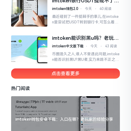
imtoken银行USDT提现不了？
我也疑惑过一阵子
这几个法子能帮你搞定
imtoken钱包2.0
⋅
今天
⋅
40 阅读
最近碰到了一件挺棘手的事儿,在imtoke
n里尝试把USDT转到银行卡,可怎么着都
没法成功提现,可以想见,其间是经历了一
阵子的颠折与腾磨。没想到前前后后这
imtoken能识别黑u吗？老玩家
么时长
告诉你真相
imtoken中文版下载
⋅
今天
⋅
43 阅读
币圈混久之人,谁人不曾遇此问题,imtoke
n能否识别黑U?黑U者,实乃来路不正之钱
耳,或涉诈骗关联某一些,或有洗钱相关某
一类,诸多之人害怕收黑U致己惹于麻烦
点击查看更多
热门阅读
imtoken钱包安卓下载：入口在哪？老玩家的经验分享