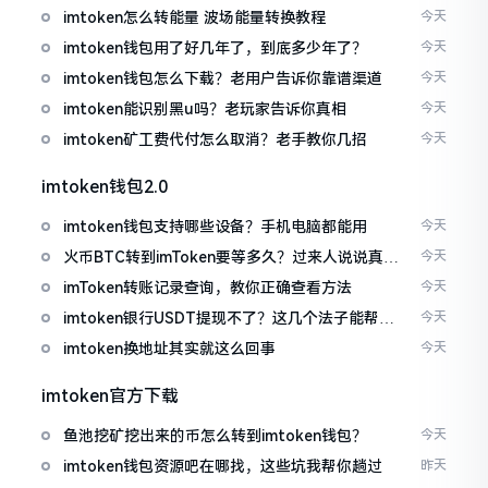
imtoken怎么转能量 波场能量转换教程
今天
imtoken钱包用了好几年了，到底多少年了？
今天
imtoken钱包怎么下载？老用户告诉你靠谱渠道
今天
imtoken能识别黑u吗？老玩家告诉你真相
今天
imtoken矿工费代付怎么取消？老手教你几招
今天
imtoken钱包2.0
imtoken钱包支持哪些设备？手机电脑都能用
今天
火币BTC转到imToken要等多久？过来人说说真实
今天
情况
imToken转账记录查询，教你正确查看方法
今天
imtoken银行USDT提现不了？这几个法子能帮你
今天
搞定
imtoken换地址其实就这么回事
今天
imtoken官方下载
鱼池挖矿挖出来的币怎么转到imtoken钱包？
今天
imtoken钱包资源吧在哪找，这些坑我帮你趟过
昨天