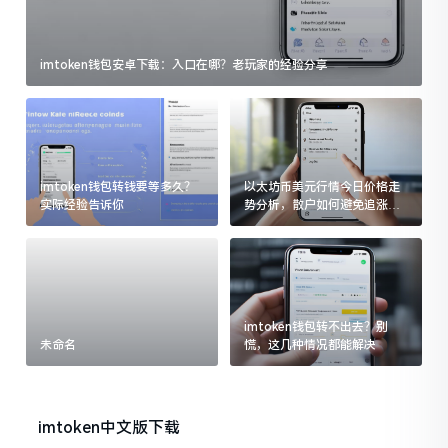
imtoken钱包安卓下载：入口在哪？老玩家的经验分享
imtoken钱包转钱要等多久？
以太坊币美元行情今日价格走
实际经验告诉你
势分析，散户如何避免追涨杀
跌被套牢
imtoken钱包转不出去？别
未命名
慌，这几种情况都能解决
imtoken中文版下载