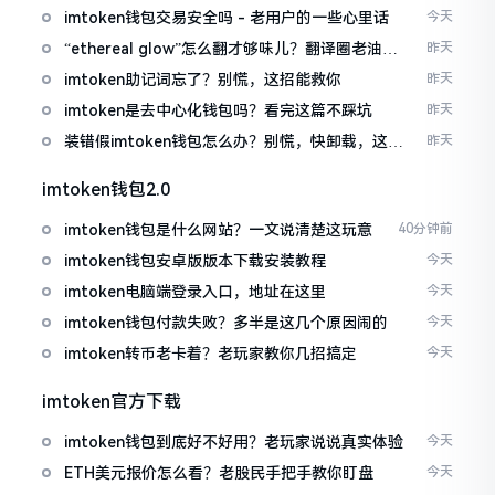
imtoken钱包交易安全吗 - 老用户的一些心里话
今天
“ethereal glow”怎么翻才够味儿？翻译圈老油条
昨天
的私房话
imtoken助记词忘了？别慌，这招能救你
昨天
imtoken是去中心化钱包吗？看完这篇不踩坑
昨天
装错假imtoken钱包怎么办？别慌，快卸载，这几
昨天
招能救急
imtoken钱包2.0
imtoken钱包是什么网站？一文说清楚这玩意
40分钟前
imtoken钱包安卓版版本下载安装教程
今天
imtoken电脑端登录入口，地址在这里
今天
imtoken钱包付款失败？多半是这几个原因闹的
今天
imtoken转币老卡着？老玩家教你几招搞定
今天
imtoken官方下载
imtoken钱包到底好不好用？老玩家说说真实体验
今天
ETH美元报价怎么看？老股民手把手教你盯盘
今天