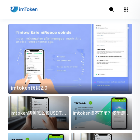
imtoken官方下载
i
imtoken钱包怎么找USDT地
imtoken提不了币？多半是这
址？三步搞定不踩坑
几件事没处理好