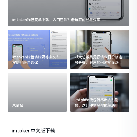
imtoken钱包安卓下载：入口在哪？老玩家的经验分享
imtoken钱包转钱要等多久？
以太坊币美元行情今日价格走
实际经验告诉你
势分析，散户如何避免追涨杀
跌被套牢
imtoken钱包转不出去？别
未命名
慌，这几种情况都能解决
imtoken中文版下载