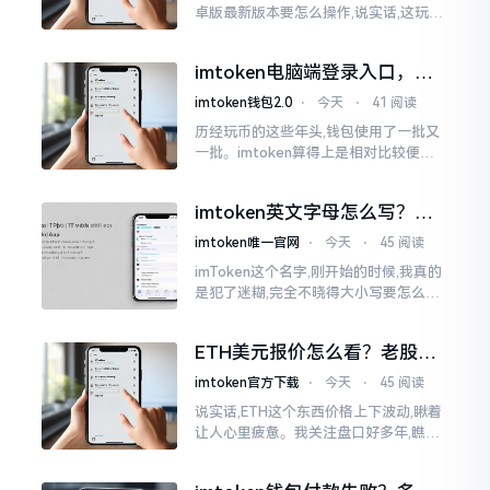
卓版最新版本要怎么操作,说实话,这玩意
儿要是熟练掌握了,还挺方便的。我用它
都快两年了,从1.8版本一直跟到现在的2.
imtoken电脑端登录入口，地
0版本
址在这里
imtoken钱包2.0
⋅
今天
⋅
41 阅读
历经玩币的这些年头,钱包使用了一批又
一批。imtoken算得上是相对比较便于
使用的，在手机上运用起来没有问题,然
而有时想要就着大屏幕瞧瞧资产状况,那
imtoken英文字母怎么写？正
就得去寻觅电脑端的入口。
确拼写看这里
imtoken唯一官网
⋅
今天
⋅
45 阅读
imToken这个名字,刚开始的时候,我真的
是犯了迷糊,完全不晓得大小写要怎么去
处置。在网络上搜寻了一阵后,发觉各种
各样的写法都有,有的写成IMTOKEN
ETH美元报价怎么看？老股民
手把手教你盯盘
imtoken官方下载
⋅
今天
⋅
45 阅读
说实话,ETH这个东西价格上下波动,瞅着
让人心里疲惫。我关注盘口好多年,瞧见
好多人询问“eth美元报价”,实际上重点并
非价格自身,而是你怎样去看待、如何做