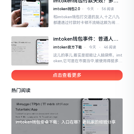
imtoken钱包付款失败？多半
判断。
是这几个原因闹的
imtoken钱包2.0
⋅
今天
⋅
56 阅读
和imtoken钱包打交道的友人,十之八九
都遭遇过付款时卡顿不流畅这颇为闹心
的状况。转账持续许久毫无反应,亦或是
直接弹出红色字体显示报错,情形令人焦
imtoken钱包事件：普通人该
急得连连跺脚。实际上讲
咋办？
imtoken官方下载
⋅
今天
⋅
46 阅读
这儿的事儿,着实是挺能让人脑袋疼。imt
oken,它可是在市面当中,被使用得挺多的
那种钱包。前段时间,它出现了一些状况
咧,好多人的资产,都跟着一块儿晃悠起来
点击查看更多
热门阅读
imtoken钱包安卓下载：入口在哪？老玩家的经验分享