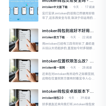
imtoken钱包交易安全吗 - 老
我也曾短暂错愕
用户的一些心里话
imtoken中文版下载
⋅
今天
⋅
17 阅读
实打实讲,imtoken的话我已然使用好些
年了,这东西安全与否,取决于你运用的方
式。钱包自身不存在问题,然而众多人之
所以失败,在于贪图便宜以及偷懒。我目
imtoken钱包到底好不好用？
睹过非常多的人
老玩家说说真实体验
imtoken官方下载
⋅
今天
⋅
22 阅读
用imtoken已经有三四年时长了,最初是
从玩以太坊起步的,直至如今对多链都有
涉及,也可算是个老使用者了,讲真，imto
ken这玩意儿就好像一个数字钱袋子
imtoken位置权限怎么改？手
把手教你搞定
imtoken唯一官网
⋅
今天
⋅
28 阅读
近来在对imtoken有所动作之际察觉到,
此物在位置权限方面有时着实令人心生
烦闷之感。开启app之际提示定位出现故
障情况,致使我呈现出一脸茫然不知所措
imtoken钱包安卓版版本下载
的模样
安装教程
imtoken钱包2.0
⋅
今天
⋅
39 阅读
好多朋友近来向我打听,imtoken钱包安