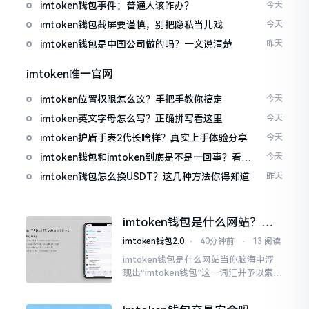
imtoken钱包事件：普通人该咋办？
今天
imtoken钱包截屏要谨慎，别把隐私当儿戏
今天
imtoken钱包是中国公司做的吗？一文说清楚
昨天
imtoken唯一官网
imtoken位置权限怎么改？手把手教你搞定
今天
imtoken英文字母怎么写？正确拼写看这里
今天
imtoken护盾手表2代长啥样？真实上手体验分享
今天
imtoken钱包和imtoken到底是不是一回事？看完
今天
就懂了
imtoken钱包怎么换USDT？这几种方法你得知道
昨天
imtoken钱包是什么网站？一
文说清楚这玩意
imtoken钱包2.0
⋅
40分钟前
⋅
13 阅读
imtoken钱包是什么网站当你脑海中浮
现出“imtoken钱包”这一词汇并予以索求
之时,内心所想往往不外乎“此物究竟是何
种平台”。事实上,初次听闻imtoken之际,