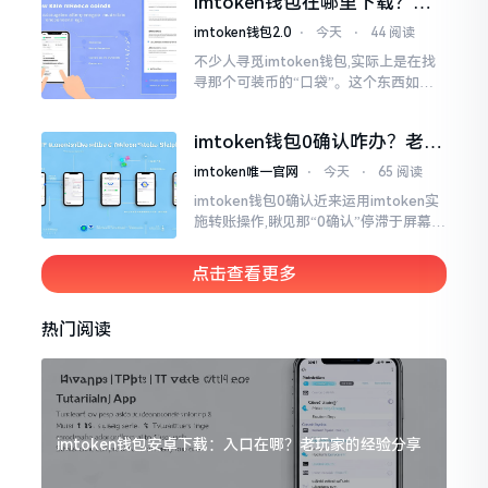
imtoken钱包在哪里下载？老
手教你几招避坑
imtoken钱包2.0
⋅
今天
⋅
44 阅读
不少人寻觅imtoken钱包,实际上是在找
寻那个可装币的“口袋”。这个东西如今
称作imToken,是个老资历的钱包,对以太
坊、比特币以及各类链上的代币予以支
imtoken钱包0确认咋办？老手
持。
教你几招快速解决
imtoken唯一官网
⋅
今天
⋅
65 阅读
imtoken钱包0确认近来运用imtoken实
施转账操作,瞅见那“0确认”停滞于屏幕之
上,内心着实颇为不是个滋味儿。此玩意
儿恰似前往银行进行排队,前方之人众多,
点击查看更多
你仅有干巴巴等待其一途。
热门阅读
imtoken钱包安卓下载：入口在哪？老玩家的经验分享