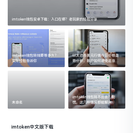
imtoken钱包安卓下载：入口在哪？老玩家的经验分享
imtoken钱包转钱要等多久？
以太坊币美元行情今日价格走
实际经验告诉你
势分析，散户如何避免追涨杀
跌被套牢
imtoken钱包转不出去？别
未命名
慌，这几种情况都能解决
imtoken中文版下载