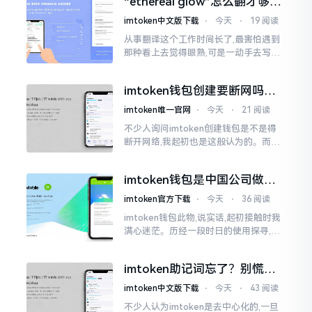
“ethereal glow”怎么翻才够味
至极点。
儿？翻译圈老油条的私房话
imtoken中文版下载
⋅
今天
⋅
19 阅读
从事翻译这个工作时间长了,最害怕遇到
那种看上去觉得眼熟,可是一动手去写就
毫无头绪的词汇。“etherealglow”就是
很典型的例子。你去查阅词典
imtoken钱包创建要断网吗？
老玩家说说真实情况
imtoken唯一官网
⋅
今天
⋅
21 阅读
不少人询问imtoken创建钱包是不是得
断开网络,我起初也是这般认为的。而后
使用了好些年才发觉,此种说法略微有些
夸张了。断网创建主要是为了防范中间
imtoken钱包是中国公司做的
人攻击
吗？一文说清楚
imtoken官方下载
⋅
今天
⋅
36 阅读
imtoken钱包此物,说实话,起初接触时我
满心迷茫。历经一段时日的使用探寻,我
才渐渐揭开其面纱,明晰其实际状况。原
来,这款钱包乃中国团队打造,其创始人为
imtoken助记词忘了？别慌，
李鹏
这招能救你
imtoken中文版下载
⋅
今天
⋅
43 阅读
不少人认为imtoken是去中心化的,一旦