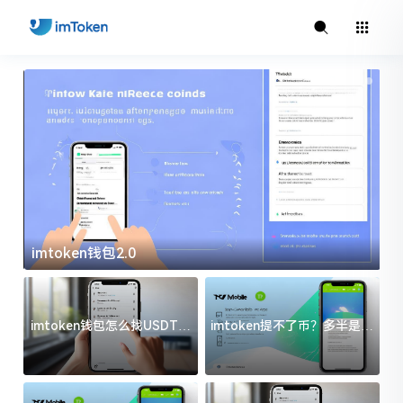
imtoken官方下载
imtoken钱包怎么找USDT地
imtoken提不了币？多半是这
址？三步搞定不踩坑
几件事没处理好