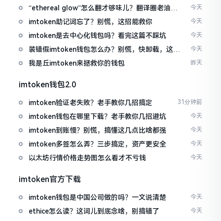
“ethereal glow”怎么翻才够味儿？翻译圈老油条
今天
的私房话
imtoken助记词忘了？别慌，这招能救你
今天
imtoken是去中心化钱包吗？看完这篇不踩坑
今天
装错假imtoken钱包怎么办？别慌，快卸载，这几
今天
招能救急
我是丘imtoken来拯救你的钱包
昨天
imtoken钱包2.0
imtoken验证老失败？老手教你几招搞定
31分钟前
imtoken钱包在哪里下载？老手教你几招避坑
今天
imtoken到账慢？别慌，搞懂这几点比啥都强
今天
imtoken多签怎么弄？三步搞定，资产更安全
今天
以太坊行情价格走势图怎么看才不亏钱
今天
imtoken官方下载
imtoken钱包是中国公司做的吗？一文说清楚
今天
ethice怎么读？这词儿到底念啥，别搞错了
今天