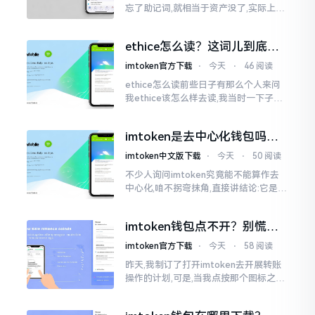
忘了助记词,就相当于资产没了,实际上这
笔账不能如此来算,重点在于你的设备是
否还存在。假设你的手机没丢,且一直处
ethice怎么读？这词儿到底念
于网络连接状态
啥，别搞错了
imtoken官方下载
⋅
今天
⋅
46 阅读
ethice怎么读前些日子有那么个人来问
我ethice该怎么样去读,我当时一下子就
愣住了,卡在那儿说不出话来。这个词瞅
着模样感觉像是ethics（伦理学）,不过
imtoken是去中心化钱包吗？
呢拼写方面却少了一个字母
看完这篇不踩坑
imtoken中文版下载
⋅
今天
⋅
50 阅读
不少人询问imtoken究竟能不能算作去
中心化,咱不拐弯抹角,直接讲结论:它是一
种“不伦不类”的混合形态。私钥诚然是
由你自己掌握在手中,这点确凿无误
imtoken钱包点不开？别慌，
试试这几招
imtoken官方下载
⋅
今天
⋅
58 阅读
昨天,我制订了打开imtoken去开展转账
操作的计划,可是,当我点按那个图标之后,
屏幕就如同陷入死机状态一样,好长一段
时间都木有一丁点反应。我不住地点击