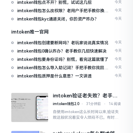
imtoken钱包点不开？别慌，试试这几招
今天
imtoken钱包怎么改权限？老用户手把手教你换主
今天
人
imtoken钱包kyc通道关闭，你的资产咋办？
今天
imtoken唯一官网
imtoken钱包创建要断网吗？老玩家说说真实情况
今天
imtoken钱包0确认咋办？老手教你几招快速解决
今天
imtoken钱包要身份证吗？别慌，看完这篇就懂了
今天
imtoken钱包怎么导入助记词？手把手教你找回资
今天
产
imtoken钱包质押是什么意思？一文讲透
今天
imtoken验证老失败？老手教
你几招搞定
imtoken钱包2.0
⋅
31分钟前
⋅
14 阅读
自使用imtoken这么长时间以来,验证失
败这般状况着实令人烦闷不已。有时急
切地想要进行转账操作,却偏偏卡在验证
那一流程环节,致使整个人的状态都低落