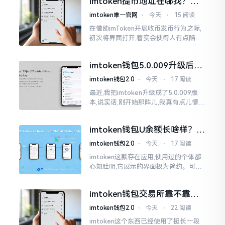
imtoken提币地址在哪找？手
把手教你快速查看
imtoken唯一官网
⋅
今天
⋅
15 阅读
在借助imToken开展收币发币行为之际,
初次将界面打开,着实会使得人有点陷入
发懵的状态,那密密麻麻的按钮,多得以至
于如同迷宫一样。好多人纷纷询问我
imtoken钱包5.0.009升级后咋
用？老用户实测分享
imtoken钱包2.0
⋅
今天
⋅
17 阅读
最近,我把imtoken升级成了5.0.009版
本,说实话,刚开始那阵儿,我真有点儿懵,
整个界面变了,布局也重新排了,结果我想
找某些东西时,得绕两圈才能找到
imtoken钱包U余额长啥样？截
图这样看
imtoken钱包2.0
⋅
今天
⋅
17 阅读
imtoken这款存在应用,使用过的个体都
心知肚明,它展示的界面极为简约。可是,
U余额的那个部分偶尔会致使人们的视觉
感受产生些许困惑。
imtoken钱包交易所靠不靠
谱？老玩家说说心里话
imtoken钱包2.0
⋅
今天
⋅
22 阅读
imtoken这个东西已经使用了挺长一段