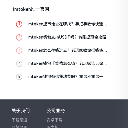
imtoken唯一官网
imtoken提币地址在哪找？手把手教你快速查
看
imtoken钱包支持USDT吗？转账提现全攻略
imtoken怎么存钱进去？老玩家教你把钱转进
钱包
imtoken钱包手续费怎么省？老玩家告诉你几
个实在招
imtoken钱包有借贷功能吗？靠谱不靠谱一文
说清楚
关于我们
公司业务
下载渠道
安卓下载
网站地图
以太坊