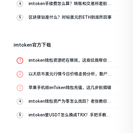
imtoken手续费怎么算？转账和交易所差别大
了
区块驿站是什么？对标美元的ETH到底咋回事
imtoken官方下载
imtoken钱包资源吧在哪找，这些坑我帮你趟
过
以太坊币美元行情今日价格走势分析，散户如
何避免追涨杀跌被套牢
苹果手机给imToken钱包充值，这几步别搞错
imtoken钱包资产为零怎么找回？老张教你几
招
imtoken里USDT怎么换成TRX？手把手教你
转成波场币