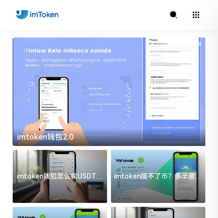
imtoken钱包2.0
i
imtoken钱包怎么找USDT地
imtoken提不了币？多半是这
址？三步搞定不踩坑
几件事没处理好