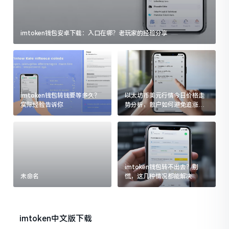
imtoken钱包安卓下载：入口在哪？老玩家的经验分享
imtoken钱包转钱要等多久？
以太坊币美元行情今日价格走
实际经验告诉你
势分析，散户如何避免追涨杀
跌被套牢
imtoken钱包转不出去？别
未命名
慌，这几种情况都能解决
imtoken中文版下载