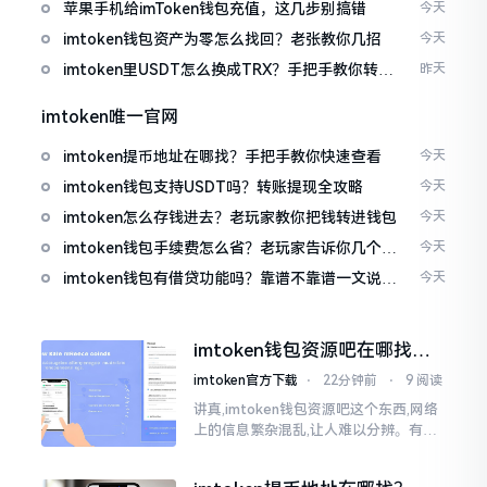
免追涨杀跌被套牢
苹果手机给imToken钱包充值，这几步别搞错
今天
imtoken钱包资产为零怎么找回？老张教你几招
今天
imtoken里USDT怎么换成TRX？手把手教你转成
昨天
波场币
imtoken唯一官网
imtoken提币地址在哪找？手把手教你快速查看
今天
imtoken钱包支持USDT吗？转账提现全攻略
今天
imtoken怎么存钱进去？老玩家教你把钱转进钱包
今天
imtoken钱包手续费怎么省？老玩家告诉你几个实
今天
在招
imtoken钱包有借贷功能吗？靠谱不靠谱一文说清
今天
楚
imtoken钱包资源吧在哪找，
这些坑我帮你趟过
imtoken官方下载
⋅
22分钟前
⋅
9 阅读
讲真,imtoken钱包资源吧这个东西,网络
上的信息繁杂混乱,让人难以分辨。有的
人声称那是官方途径,有的人则表示是第
三方进行的搬运。倘若找对了资源