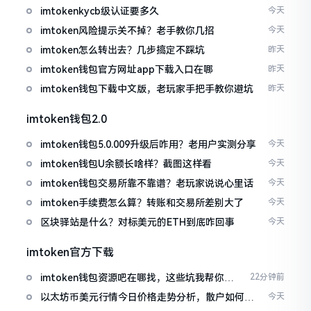
imtokenkycb级认证要多久
今天
imtoken风险提示关不掉？老手教你几招
今天
imtoken怎么转出去？几步搞定不踩坑
昨天
imtoken钱包官方网址app下载入口在哪
昨天
imtoken钱包下载中文版，老玩家手把手教你避坑
昨天
imtoken钱包2.0
imtoken钱包5.0.009升级后咋用？老用户实测分享
今天
imtoken钱包U余额长啥样？截图这样看
今天
imtoken钱包交易所靠不靠谱？老玩家说说心里话
今天
imtoken手续费怎么算？转账和交易所差别大了
今天
区块驿站是什么？对标美元的ETH到底咋回事
今天
imtoken官方下载
imtoken钱包资源吧在哪找，这些坑我帮你趟
22分钟前
过
以太坊币美元行情今日价格走势分析，散户如何避
今天