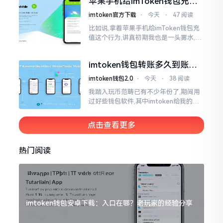
苹果手机给imToken钱包充
找了些资料
值，这几步别搞错
imtoken官方下载
⋅
今天
⋅
47 阅读
比如说,拿着苹果手机给imToken钱包充
值这个行为,讲真初期我也是一头雾水,搞
不清楚状况。在安卓系统上,简单直接复
制地址便大功告成,然而到了iPhone这儿
imtoken钱包转账多久到账？
一文说清楚
imtoken钱包2.0
⋅
今天
⋅
38 阅读
我踏入玩币范畴已有不少年份了,期间用
过好些钱包软件,其中imtoken给我的整
体感受还算过得去。然而,它有个小毛病,
就是交易时,确认时间常常不太稳
点击查看更多
热门阅读
imtoken钱包安卓下载：入口在哪？老玩家的经验分享