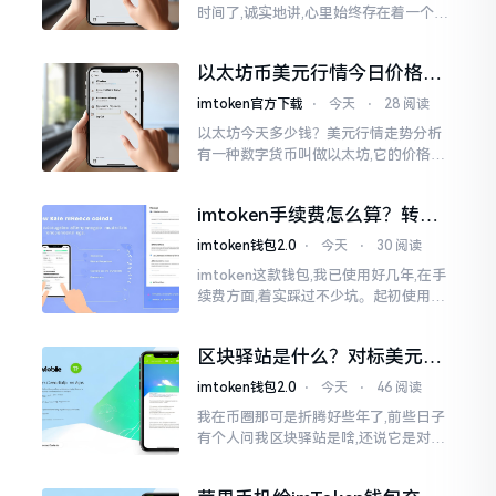
时间了,诚实地讲,心里始终存在着一个疙
瘩。钱包本身不存在问题,然而交易所那
边就稍微有点让人不放心。今天来谈论
以太坊币美元行情今日价格走
这个事情
势分析，散户如何避免追涨杀
imtoken官方下载
⋅
今天
⋅
28 阅读
跌被套牢
以太坊今天多少钱？美元行情走势分析
有一种数字货币叫做以太坊,它的价格走
势那叫一个起伏不定,就如同乘坐游乐场
里的过山车一样。每一天,伴随着美元汇
imtoken手续费怎么算？转账
率出现的一点点波动
和交易所差别大了
imtoken钱包2.0
⋅
今天
⋅
30 阅读
imtoken这款钱包,我已使用好几年,在手
续费方面,着实踩过不少坑。起初使用时,
每次转账,都提心吊胆,完全不知钱究竟扣
在了何处。经后来慢慢深入研究,才终于
区块驿站是什么？对标美元的
明白
ETH到底咋回事
imtoken钱包2.0
⋅
今天
⋅
46 阅读
我在币圈那可是折腾好些年了,前些日子
有个人问我区块驿站是啥,还说它是对标
美元的ETH,说实在的,刚开始的时候我也
犯难,这词听起来可挺吓人的。之后我翻