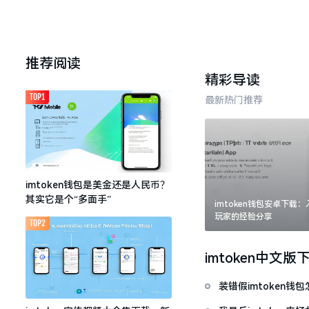
推荐阅读
精彩导读
TOP1
最新热门推荐
imtoken钱包是美金还是人民币？
其实它是个“多面手”
imtoken钱包安卓下载
玩家的经验分享
TOP2
imtoken中文版
装错假imtoken