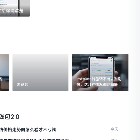
一文给你说清楚
格
imtoken钱包转不出去？别
追
未命名
慌，这几种情况都能解决
n钱包2.0
情价格走势图怎么看才不亏钱
今天