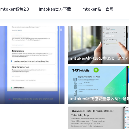
imtoken钱包2.0
imtoken官方下载
imtoken唯一官网
imtoken钱包怎么找USDT地
坑
imtoken官方下载
imtoken冷钱包能量怎么搞？
道