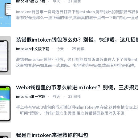
imtoken官方下载
⋅
今天
⋅
21 阅读
imtoken钱包唯一官网近日打算下载imtoken,网络找出的链接各式
着都好像是那么一股正确的样子,然而真的敢于点击一下吗?内心一直
子
装错假imtoken钱包怎么办？别慌，快卸载，这几招
imtoken中文版下载
⋅
今天
⋅
29 阅读
装错假imtoken钱包？别慌，这几招能救急听说近来有人下了假货imt
这事物看起来如真品一式,图标、名字皆仿得极像,然而其中全是陷阱
Web3钱包里的币怎么转进imToken？别慌，三步搞
imtoken唯一官网
⋅
昨天
⋅
33 阅读
手上持有Web3钱包的币,打算迁移到imToken里存放,这件事情实
一听闻“跨链”、“转账”就心生畏惧,担心转错链导致币消失不见
我是丘imtoken来拯救你的钱包