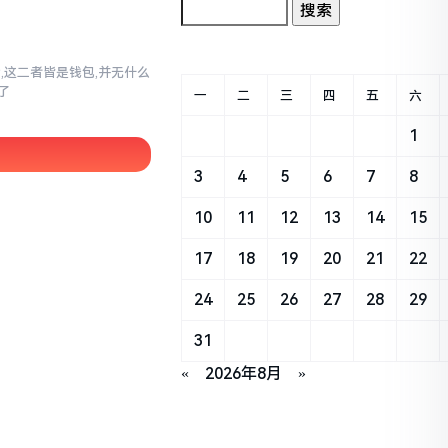
话,这二者皆是钱包,并无什么
了
一
二
三
四
五
六
1
3
4
5
6
7
8
10
11
12
13
14
15
17
18
19
20
21
22
24
25
26
27
28
29
31
«
2026年8月
»