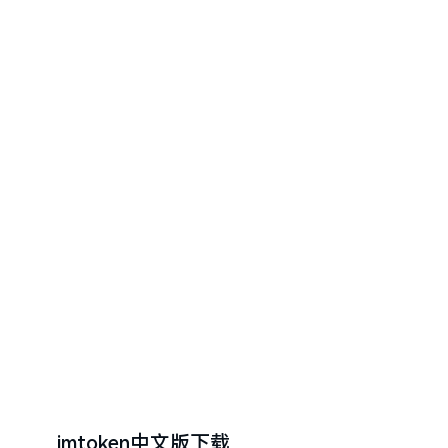
imtoken中文版下载